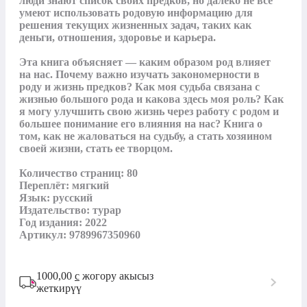
люди знают список своих предков, но далеко не все 
умеют использовать родовую информацию для 
решения текущих жизненных задач, таких как 
деньги, отношения, здоровье и карьера. 

Эта книга объясняет — каким образом род влияет 
на нас. Почему важно изучать закономерности в 
роду и жизнь предков? Как моя судьба связана с 
жизнью большого рода и какова здесь моя роль? Как 
я могу улучшить свою жизнь через работу с родом и 
большее понимание его влияния на нас? Книга о 
том, как не жаловаться на судьбу, а стать хозяином 
своей жизни, стать ее творцом.

Количество страниц: 80

Переплёт: мягкий

Язык: русский

Издательство: турар 

Год издания: 2022

Артикул: 9789967350960
1000,00
с
жогору акысыз
жеткирүү