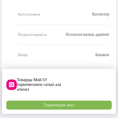
Китептер
Категориясы
Психологиялык адабият
Подкатегориясы
Бишкек
Шаар
Товарды Мой О!
тиркемесинен сатып ала
аласыз
Тиркемеден ачуу