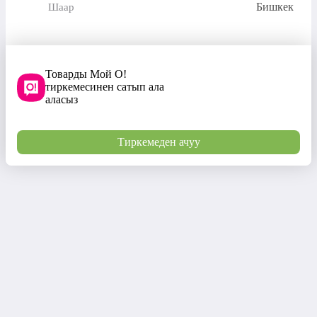
Бишкек
Шаар
Товарды Мой О!
тиркемесинен сатып ала
аласыз
Тиркемеден ачуу