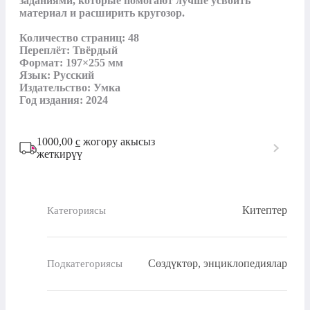
заданиями, которые помогают лучше усвоить 
материал и расширить кругозор.

Количество страниц: 48

Переплёт: Твёрдый

Формат: 197×255 мм

Язык: Русский

Издательство: Умка

Год издания: 2024
1000,00
с
жогору акысыз
жеткирүү
Китептер
Категориясы
Сөздүктөр, энциклопедиялар
Подкатегориясы