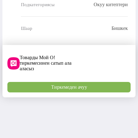
Окуу китептери
Подкатегориясы
Бишкек
Шаар
Товарды Мой О!
тиркемесинен сатып ала
аласыз
Тиркемеден ачуу