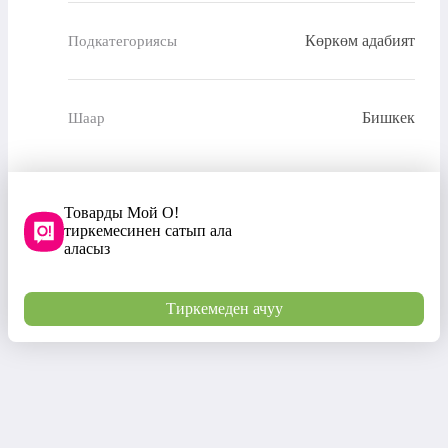
Көркөм адабият
Подкатегориясы
Бишкек
Шаар
Товарды Мой О!
тиркемесинен сатып ала
аласыз
Тиркемеден ачуу