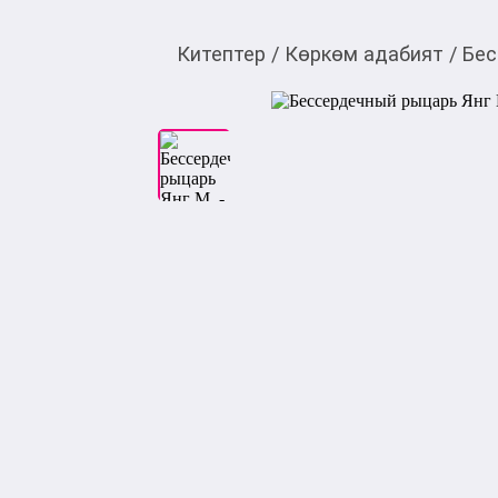
Китептер
/
Көркөм адабият
/
Бес