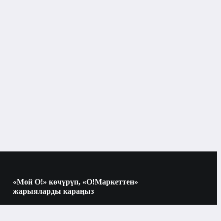
«Мой О!» көчүрүп, «О!Маркеттен»
жарыяларды караңыз
Көчүрүү үчүн камераны QR-кодго
багыттаңыз