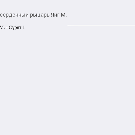
сердечный рыцарь Янг М.
840,00
c
Товарды Мой О!
тиркемесинен сатып ала
Бессердечный рыцарь
аласыз
Современный любовный рома
строится вокруг сложных 
героев, где переплетаются с
конфликты и борьба за конт
на психологической динами
Количество страниц: 608

Переплёт: Твёрдый

Формат: 130×200 мм

Язык: Русский

Издательство: АСТ

Год издания: 2025