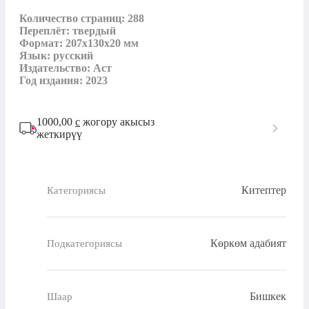
Количество страниц: 288

Переплёт: твердый

Формат: 207x130x20 мм

Язык: русский 

Издательство: Аст  

Год издания: 2023
1000,00
с
жогору акысыз
жеткирүү
Китептер
Категориясы
Көркөм адабият
Подкатегориясы
Бишкек
Шаар