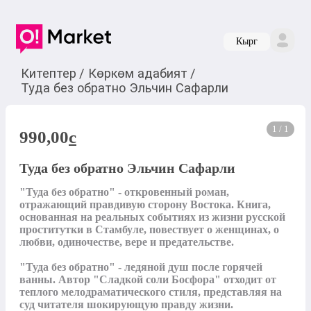
Кырг
Китептер
/
Көркөм адабият
/
Туда без обратно Эльчин Сафарли
1 / 1
990,00
c
Туда без обратно Эльчин Сафарли
"Туда без обратно" - откровенный роман, 
отражающий правдивую сторону Востока. Книга, 
основанная на реальных событиях из жизни русской 
проститутки в Стамбуле, повествует о женщинах, о 
любви, одиночестве, вере и предательстве.

"Туда без обратно" - ледяной душ после горячей 
ванны. Автор "Сладкой соли Босфора" отходит от 
теплого мелодраматического стиля, представляя на 
суд читателя шокирующую правду жизни.
