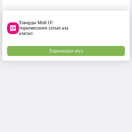
Товарды Мой О!
тиркемесинен сатып ала
аласыз
Тиркемеден ачуу