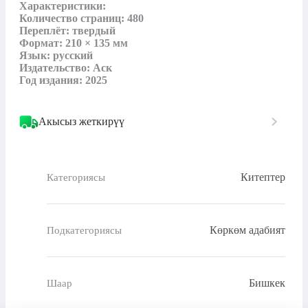
Характеристики:

Количество страниц: 480

Переплёт: твердый

Формат: 210 × 135 мм

Язык: русский

Издательство: Аск

Год издания: 2025
Акысыз жеткирүү
Китептер
Категориясы
Көркөм адабият
Подкатегориясы
Бишкек
Шаар