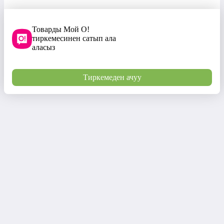
Товарды Мой О!
тиркемесинен сатып ала
аласыз
Тиркемеден ачуу