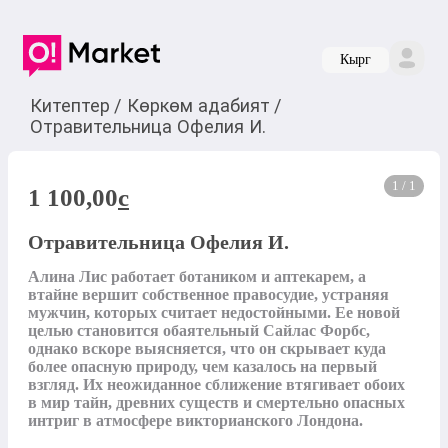
Кырг
Китептер
/
Көркөм адабият
/
Отравительница Офелия И.
1 / 1
1 100,00
c
Отравительница Офелия И.
Алина Лис работает ботаником и аптекарем, а 
втайне вершит собственное правосудие, устраняя 
мужчин, которых считает недостойными. Ее новой 
целью становится обаятельный Сайлас Форбс, 
однако вскоре выясняется, что он скрывает куда 
более опасную природу, чем казалось на первый 
взгляд. Их неожиданное сближение втягивает обоих 
в мир тайн, древних существ и смертельно опасных 
интриг в атмосфере викторианского Лондона.
