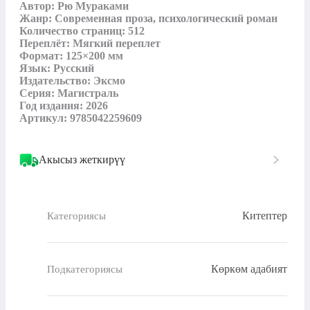
Автор: Рю Мураками

Жанр: Современная проза, психологический роман

Количество страниц: 512

Переплёт: Мягкий переплет

Формат: 125×200 мм

Язык: Русский

Издательство: Эксмо

Серия: Магистраль

Год издания: 2026

Артикул: 9785042259609
Акысыз жеткирүү
Китептер
Категориясы
Көркөм адабият
Подкатегориясы