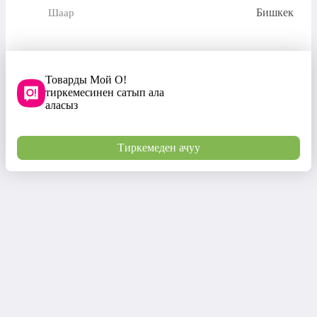
Бишкек
Шаар
Товарды Мой О!
тиркемесинен сатып ала
аласыз
Тиркемеден ачуу