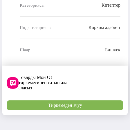
Китептер
Категориясы
Көркөм адабият
Подкатегориясы
Бишкек
Шаар
Товарды Мой О!
тиркемесинен сатып ала
аласыз
Тиркемеден ачуу