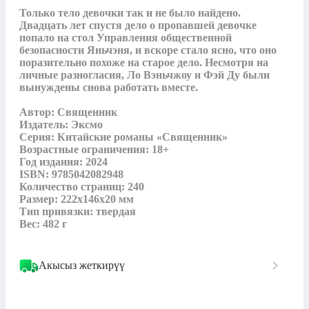
Только тело девочки так и не было найдено. 
Двадцать лет спустя дело о пропавшей девочке 
попало на стол Управления общественной 
безопасности Яньчэня, и вскоре стало ясно, что оно 
поразительно похоже на старое дело. Несмотря на 
личные разногласия, Ло Вэньчжоу и Фэй Ду были 
вынуждены снова работать вместе.

Автор: Священник

Издатель: Эксмо

Серия: Китайские романы «Священник»

Возрастные ограничения: 18+

Год издания: 2024

ISBN: 9785042082948

Количество страниц: 240

Размер: 222х146х20 мм

Тип привязки: твердая

Вес: 482 г
Акысыз жеткирүү