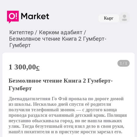
Кырг
Китептер
/
Көркөм адабият
/
Безмолвное чтение Книга 2 Гумберт-
Гумберт
1 / 1
1 300,00
c
Безмолвное чтение Книга 2 Гумберт-
Гумберт
Двенадцатилетняя Го Фэй пропала по дороге домой 
из школы. Несколько дней спустя её родители 
получили телефонный звонок — с другого конца 
провода раздался отчаянный детский крик. Полиция 
неустанно обыскивала город, но не нашла никаких 
улик. Тогда безутешный отец взял дело в свои руки, 
нашёл похитителя и в приступе ярости зарезал его.
