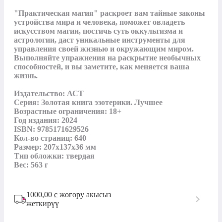
"Практическая магия" раскроет вам тайные законы 
устройства мира и человека, поможет овладеть 
искусством магии, постичь суть оккультизма и 
астрологии, даст уникальные инструменты для 
управления своей жизнью и окружающим миром. 
Выполняйте упражнения на раскрытие необычных 
способностей, и вы заметите, как меняется ваша 
жизнь.

Издательство: АСТ

Серия: Золотая книга эзотерики. Лучшее

Возрастные ограничения: 18+

Год издания: 2024

ISBN: 9785171629526

Кол-во страниц: 640

Размер: 207x137x36 мм

Тип обложки: твердая

Вес: 563 г
1000,00
с
жогору акысыз
жеткирүү