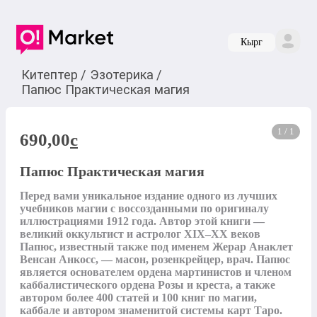
Кырг
Китептер
/
Эзотерика
/
Папюс Практическая магия
1 / 1
690,00
c
Папюс Практическая магия
Перед вами уникальное издание одного из лучших 
учебников магии с воссозданными по оригиналу 
иллюстрациями 1912 года. Автор этой книги — 
великий оккультист и астролог XIX–XX веков 
Папюс, известный также под именем Жерар Анаклет 
Венсан Анкосс, — масон, розенкрейцер, врач. Папюс 
является основателем ордена мартинистов и членом 
каббалистического ордена Розы и креста, а также 
автором более 400 статей и 100 книг по магии, 
каббале и автором знаменитой системы карт Таро. 
