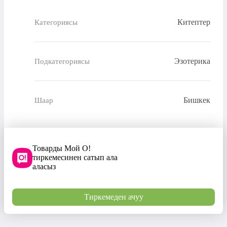
Китептер
Категориясы
Эзотерика
Подкатегориясы
Бишкек
Шаар
Товарды Мой О!
тиркемесинен сатып ала
аласыз
Тиркемеден ачуу