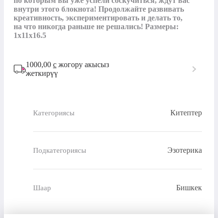
по которым вы уже успели соскучиться, ждут вас 
внутри этого блокнота! Продолжайте развивать 
креативность, экспериментировать и делать то, 
на что никогда раньше не решались! Размеры: 
1x11x16.5
1000,00
с
жогору акысыз
жеткирүү
Китептер
Категориясы
Эзотерика
Подкатегориясы
Бишкек
Шаар