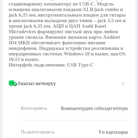
стационарному компьютеру по USB-C. Модель 
оснащена аналоговыми входами XLR/jack combo и 
jack 6.35 мм, инструментальным входом для гитары 
и аналоговыми выходами двух типов – jack 3.5 мм и 
тремя jack 6.35 мм. АЦП и ЦАП Asahi Kasei 
Microdevices формируют чистый звук при любом 
уровне сигнала. Внешняя звуковая карта Audient 
ID4 MKII обеспечивает фантомное питание 
микрофонов. Поддержка устройства реализована в 
операционных системах Windows 10 и выше, macOS 
10.13 и выше.

Интерфейс подключения: USB Type-C
Акысыз жеткирүү
Компьютердин себилдегичтери
Категориясы
Үн карталары
Подкатегориясы