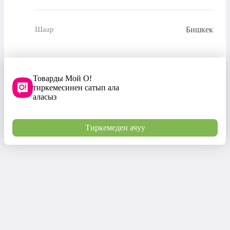
Бишкек
Шаар
Товарды Мой О!
тиркемесинен сатып ала
аласыз
Тиркемеден ачуу