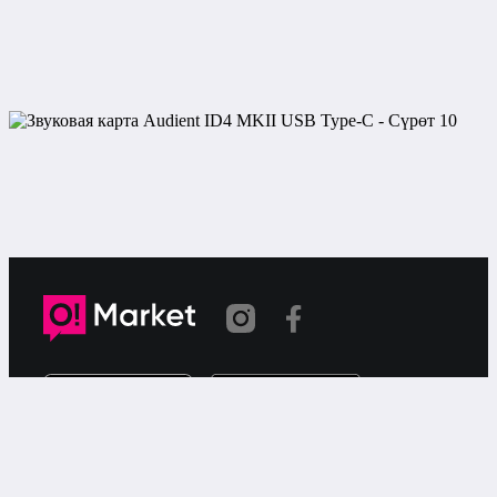
Шилтеме көчүрүлдү
«О!Маркет» – смартфондон товарларды же
кызматтарды сатуу жана сатып алуу үчүн акысыз