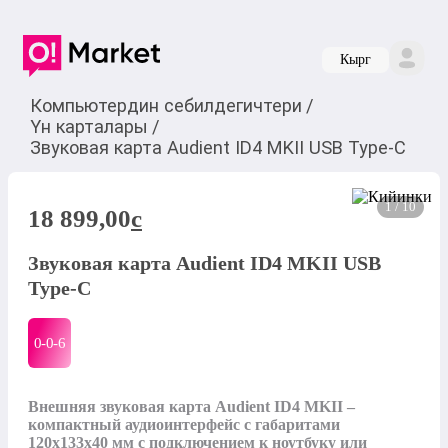
Кырг
Компьютердин себилдегичтери
/
Үн карталары
/
Звуковая карта Audient ID4 MKII USB Type-C
1 / 10
18 899,00
c
Звуковая карта Audient ID4 MKII USB
Type-C
0-0-
6
Внешняя звуковая карта Audient ID4 MKII – 
компактный аудиоинтерфейс с габаритами 
120x133x40 мм с подключением к ноутбуку или 