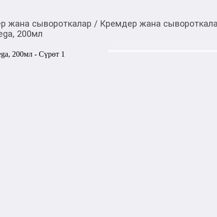
р жана сывороткалар
/
Кремдер жана сывороткал
ga, 200мл
2 400,00
c
Товарды Мой О!
тиркемесинен сатып ала
Смягчающий крем A-
аласыз
Смягчающий крем A-Derma E
атопичной кожей. Его форму
Rhealba, эффективно увлажн
улучшая состояние кожи лиц
семьи, включая младенцев, 
Преимущества:

- Успокаивающее действие: 
- Глубокое увлажнение: Дол
- Безопасность: Гипоаллерге
- Стерильная упаковка: Осо
крема.
