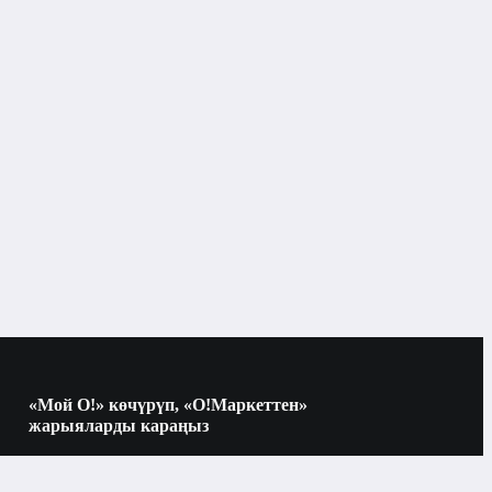
Кремдер жана сывороткалар
«Мой О!» көчүрүп, «О!Маркеттен»
жарыяларды караңыз
Көчүрүү үчүн камераны QR-кодго
багыттаңыз