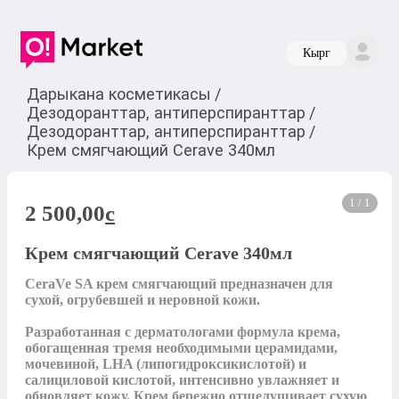
Кырг
Дарыкана косметикасы
/
Дезодоранттар, антиперспиранттар
/
Дезодоранттар, антиперспиранттар
/
Крем смягчающий Cerave 340мл
1 / 1
2 500,00
c
Крем смягчающий Cerave 340мл
CeraVe SA крем смягчающий предназначен для 
сухой, огрубевшей и неровной кожи. 

Разработанная с дерматологами формула крема, 
обогащенная тремя необходимыми церамидами, 
мочевиной, LHA (липогидроксикислотой) и 
салициловой кислотой, интенсивно увлажняет и 
обновляет кожу. Крем бережно отшелушивает сухую 