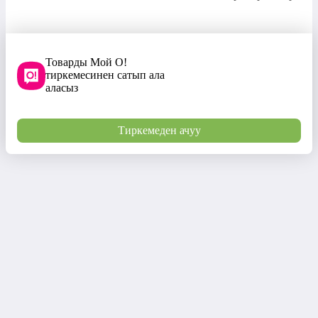
Товарды Мой О!
тиркемесинен сатып ала
аласыз
Тиркемеден ачуу