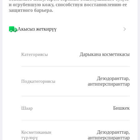
и огрубевшую кожу, способствуя восстановлению ее 
защитного барьера.
Акысыз жеткирүү
Дарыкана косметикасы
Категориясы
Дезодоранттар,
Подкатегориясы
антиперспиранттар
Бишкек
Шаар
Дезодоранттар,
Косметиканын
түрлөрү
антиперспиранттар