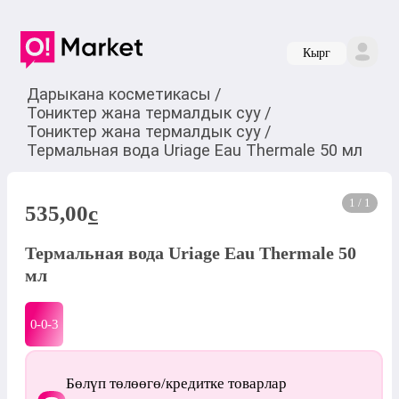
Кырг
Дарыкана косметикасы
/
Тониктер жана термалдык суу
/
Тониктер жана термалдык суу
/
Термальная вода Uriage Eau Thermale 50 мл
1 / 1
535,00
c
Термальная вода Uriage Eau Thermale 50
мл
0-0-
3
Бөлүп төлөөгө/кредитке товарлар