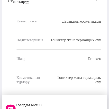
жеткирүү
Дарыкана косметикасы
Категориясы
Тониктер жана термалдык суу
Подкатегориясы
Бишкек
Шаар
Тониктер жана термалдык
Косметиканын
түрлөрү
суу
Товарды Мой О!