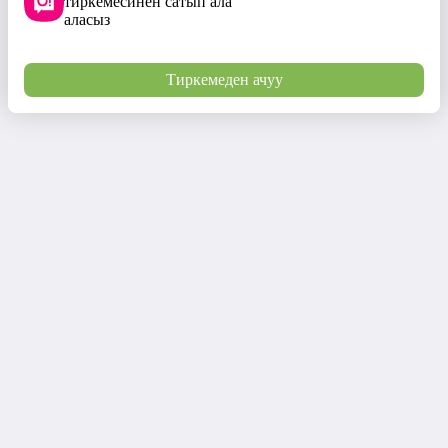
тиркемесинен сатып ала
аласыз
Тиркемеден ачуу