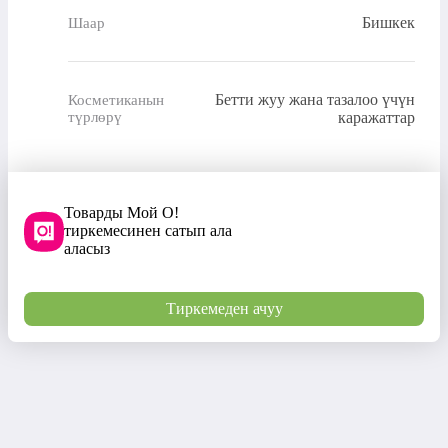
Бишкек
Шаар
Бетти жуу жана тазалоо үчүн
Косметиканын
түрлөрү
каражаттар
Товарды Мой О!
тиркемесинен сатып ала
аласыз
Тиркемеден ачуу