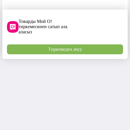
Товарды Мой О!
тиркемесинен сатып ала
аласыз
Тиркемеден ачуу