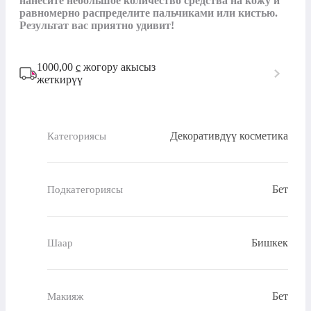
нанесите небольшое количество средства на кожу и 
равномерно распределите пальчиками или кистью. 
Результат вас приятно удивит!
1000,00
с
жогору акысыз
жеткирүү
Декоративдүү косметика
Категориясы
Бет
Подкатегориясы
Бишкек
Шаар
Бет
Макияж