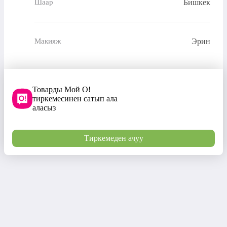
Бишкек
Шаар
Эрин
Макияж
Товарды Мой О!
тиркемесинен сатып ала
аласыз
Тиркемеден ачуу