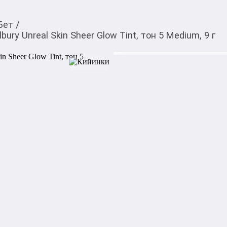
Бет
/
ury Unreal Skin Sheer Glow Tint, тон 5 Medium, 9 г
4 500,00
c
Товарды Мой О!
тиркемесинен сатып ала
Тональный крем-стик C
аласыз
Sheer Glow Tint, тон 5
0-0-
3
Charlotte Tilbury Unreal Ski
увлажняющий тональный кр
коже естественное сияние и
Характеристики:

Оттенок: 5 Medium — средн