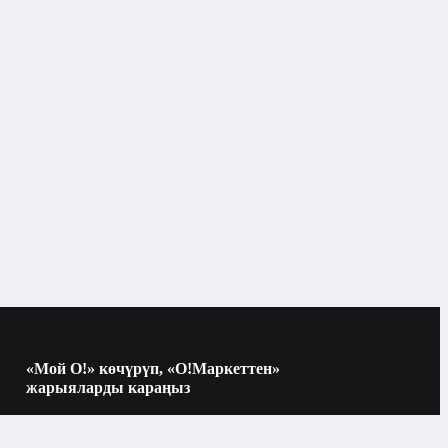
Бет
«Мой О!» көчүрүп, «О!Маркеттен»
жарыяларды караңыз
Көчүрүү үчүн камераны QR-кодго
багыттаңыз