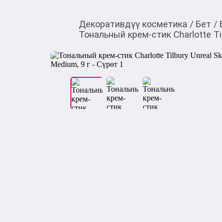
Декоративдүү косметика
/
Бет
/
Тональный крем-стик Charlotte Tilb