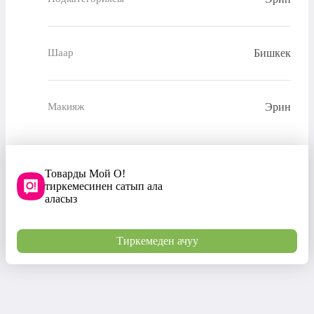
Бишкек
Шаар
Эрин
Макияж
Товарды Мой О!
тиркемесинен сатып ала
аласыз
Тиркемеден ачуу