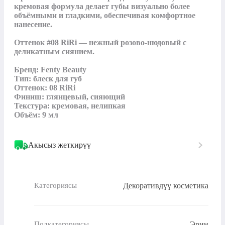
кремовая формула делает губы визуально более 
объёмными и гладкими, обеспечивая комфортное 
нанесение. 

Оттенок #08 RiRi — нежный розово-нюдовый с 
деликатным сиянием.

Бренд: Fenty Beauty

Тип: блеск для губ

Оттенок: 08 RiRi

Финиш: глянцевый, сияющий

Текстура: кремовая, нелипкая

Объём: 9 мл
Акысыз жеткирүү
Декоративдүү косметика
Категориясы
Эрин
Подкатегориясы