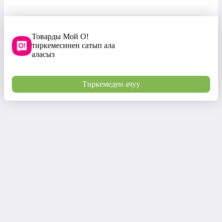
Товарды Мой О!
тиркемесинен сатып ала
аласыз
Тиркемеден ачуу