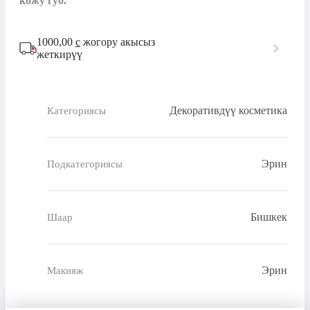
кожу губ.
1000,00
с
жогору акысыз
жеткирүү
Декоративдүү косметика
Категориясы
Эрин
Подкатегориясы
Бишкек
Шаар
Эрин
Макияж