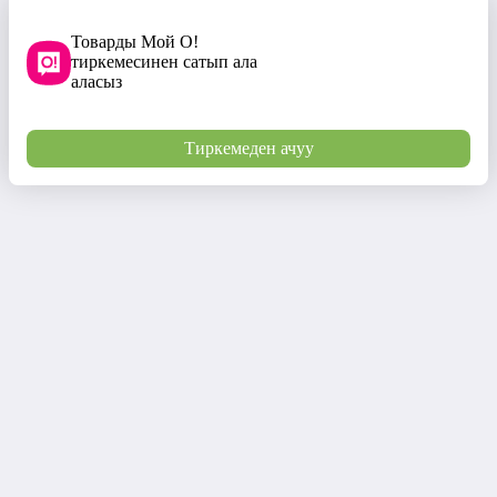
Товарды Мой О!
тиркемесинен сатып ала
аласыз
Тиркемеден ачуу