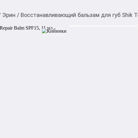
/
Эрин
/
Восстанавливающий бальзам для губ Shik To
700,00
c
Товарды Мой О!
тиркемесинен сатып ала
Восстанавливающий ба
аласыз
Balm SPF15, 11 мл
Восстанавливающий бальзам 
комплексом масел для инте
сухость и шелушение, смягч
макияжу. 

Восстанавливает повреждён
микроповреждения. Защищае
окружающей среды (морозов
Бальзам в гигиеничной упак
как перед, так и поверх ма
сочный оттенок. Имеет сли