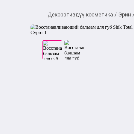
Декоративдүү косметика
/
Эрин