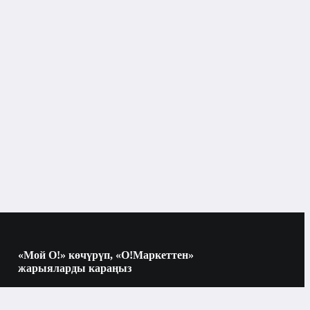
Эрин
«Мой О!» көчүрүп, «О!Маркеттен»
жарыяларды караңыз
Көчүрүү үчүн камераны QR-кодго
багыттаңыз