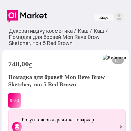
Кырг
Декоративдүү косметика
/
Каш
/
Каш
/
Помадка для бровей Mon Reve Brow
Sketcher, тон 5 Red Brown
1 / 4
740,00
c
Помадка для бровей Mon Reve Brow
Sketcher, тон 5 Red Brown
0-0-
3
Бөлүп төлөөгө/кредитке товарлар