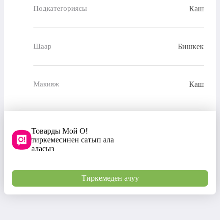
Каш
Подкатегориясы
Бишкек
Шаар
Каш
Макияж
Товарды Мой О!
тиркемесинен сатып ала
аласыз
Тиркемеден ачуу