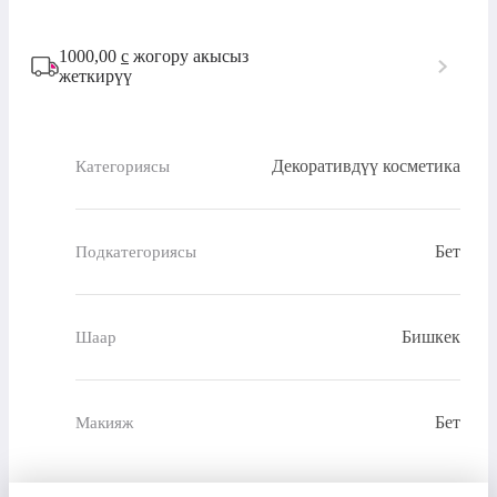
1000,00
с
жогору акысыз
жеткирүү
Декоративдүү косметика
Категориясы
Бет
Подкатегориясы
Бишкек
Шаар
Бет
Макияж