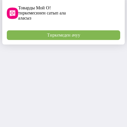
Товарды Мой О!
тиркемесинен сатып ала
аласыз
Тиркемеден ачуу