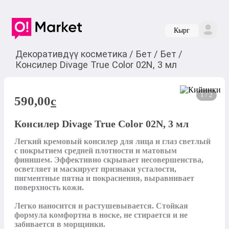
Кырг
Декоративдүү косметика
/
Бет
/
Бет
/
Консилер Divage True Color 02N, 3 мл
1 / 2
590,00
c
Консилер Divage True Color 02N, 3 мл
Легкий кремовый консилер для лица и глаз светлый 
с покрытием средней плотности и матовым 
финишем. Эффективно скрывает несовершенства, 
осветляет и маскирует признаки усталости, 
пигментные пятна и покраснения, выравнивает 
поверхность кожи.

Легко наносится и растушевывается. Стойкая 
формула комфортна в носке, не стирается и не 
забивается в морщинки.