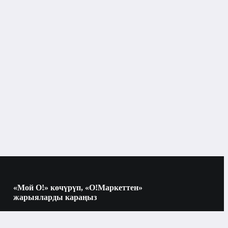
«Мой О!» көчүрүп, «О!Маркеттен»
жарыяларды караңыз
Көчүрүү үчүн камераны QR-кодго
багыттаңыз