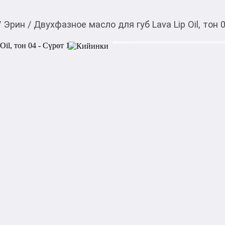
/
Эрин
/
Двухфазное масло для губ Lava Lip Oil, тон 
640,00
c
Товарды Мой О!
тиркемесинен сатып ала
Двухфазное масло для 
аласыз
Инновационная сверхлегкая 
компонентов животного и р
смягчает, увлажняет, подде
предотвращает потерю вла
позволяет равномерно нанес
использовать самостоятель
1000,00
с
жогору акысыз
жеткирүү