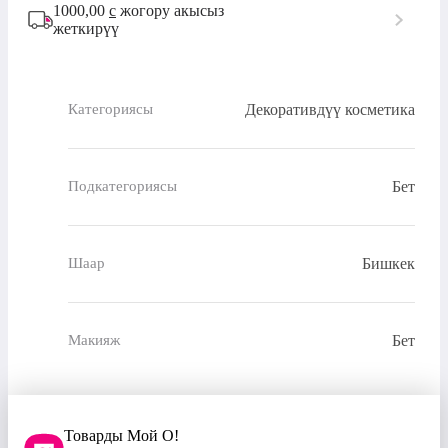
1000,00
с
жогору акысыз
жеткирүү
Декоративдүү косметика
Категориясы
Бет
Подкатегориясы
Бишкек
Шаар
Бет
Макияж
Товарды Мой О!