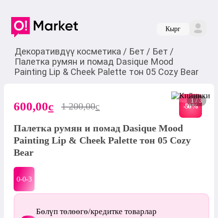
Кырг
Декоративдүү косметика
/
Бет
/
Бет
/
Палетка румян и помад Dasique Mood
Painting Lip & Cheek Palette тон 05 Cozy Bear
1 / 3
600,00
c
1 200,00
c
-
50
%
Палетка румян и помад Dasique Mood
Painting Lip & Cheek Palette тон 05 Cozy
Bear
0-0-
3
Бөлүп төлөөгө/кредитке товарлар