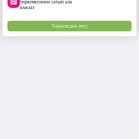
тиркемесинен сатып ала
аласыз
Тиркемеден ачуу