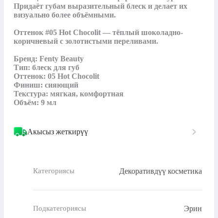
Придаёт губам выразительный блеск и делает их 
визуально более объёмными. 

Оттенок #05 Hot Chocolit — тёплый шоколадно-
коричневый с золотистыми переливами.

Бренд: Fenty Beauty

Тип: блеск для губ

Оттенок: 05 Hot Chocolit

Финиш: сияющий

Текстура: мягкая, комфортная

Объём: 9 мл
Акысыз жеткирүү
Декоративдүү косметика
Категориясы
Эрин
Подкатегориясы