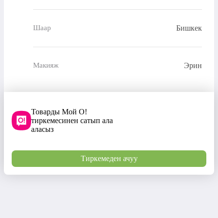
Бишкек
Шаар
Эрин
Макияж
Товарды Мой О!
тиркемесинен сатып ала
аласыз
Тиркемеден ачуу