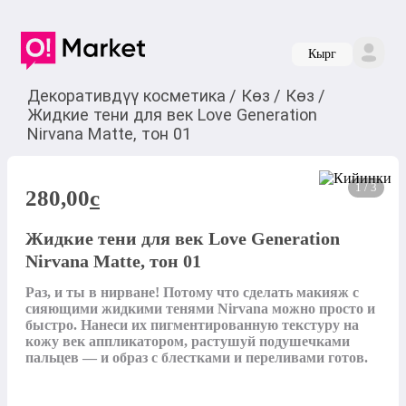
Кырг
Декоративдүү косметика
/
Көз
/
Көз
/
Жидкие тени для век Love Generation
Nirvana Matte, тон 01
1 / 3
280,00
c
Жидкие тени для век Love Generation
Nirvana Matte, тон 01
Раз, и ты в нирване! Потому что сделать макияж с 
сияющими жидкими тенями Nirvana можно просто и 
быстро. Нанеси их пигментированную текстуру на 
кожу век аппликатором, растушуй подушечками 
пальцев — и образ с блестками и переливами готов.