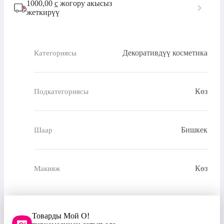
1000,00
с
жогору акысыз
жеткирүү
Декоративдүү косметика
Категориясы
Көз
Подкатегориясы
Бишкек
Шаар
Көз
Макияж
Товарды Мой О!