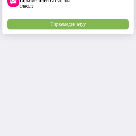
тиркемесинен сатып ала
аласыз
Тиркемеден ачуу