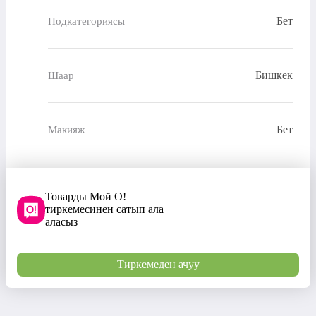
Бет
Подкатегориясы
Бишкек
Шаар
Бет
Макияж
Товарды Мой О!
тиркемесинен сатып ала
аласыз
Тиркемеден ачуу