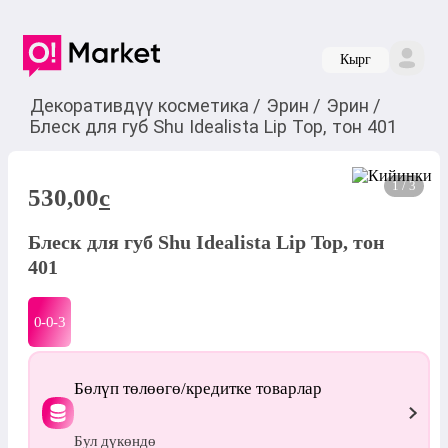
Кырг
Декоративдүү косметика
/
Эрин
/
Эрин
/
Блеск для губ Shu Idealista Lip Top, тон 401
1 / 3
530,00
c
Блеск для губ Shu Idealista Lip Top, тон
401
0-0-
3
Бөлүп төлөөгө/кредитке товарлар
Бул дүкөндө