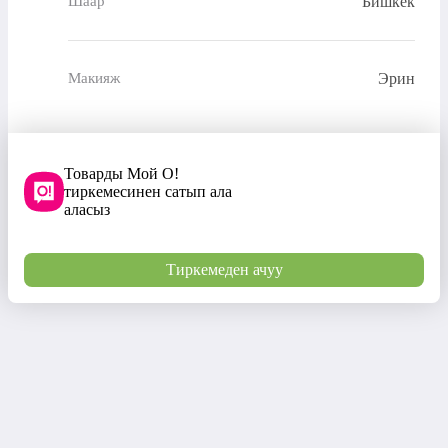
Бишкек
Шаар
Эрин
Макияж
Товарды Мой О!
тиркемесинен сатып ала
аласыз
Тиркемеден ачуу