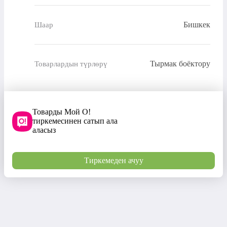
Бишкек
Шаар
Тырмак боёктору
Товарлардын түрлөрү
Товарды Мой О!
тиркемесинен сатып ала
аласыз
Тиркемеден ачуу