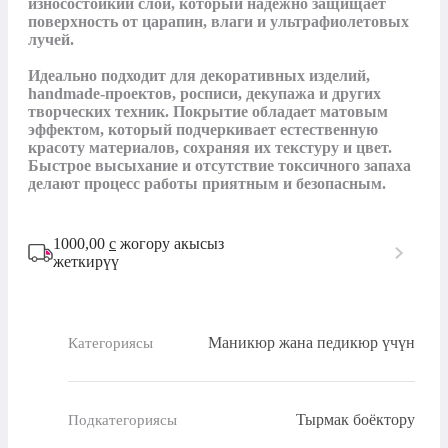
износостойкий слой, который надежно защищает 
поверхность от царапин, влаги и ультрафиолетовых 
лучей.

Идеально подходит для декоративных изделий, 
handmade-проектов, росписи, декупажа и других 
творческих техник. Покрытие обладает матовым 
эффектом, который подчеркивает естественную 
красоту материалов, сохраняя их текстуру и цвет. 
Быстрое высыхание и отсутствие токсичного запаха 
делают процесс работы приятным и безопасным.
1000,00
с
жогору акысыз
жеткирүү
Маникюр жана педикюр үчүн
Категориясы
Тырмак боёктору
Подкатегориясы