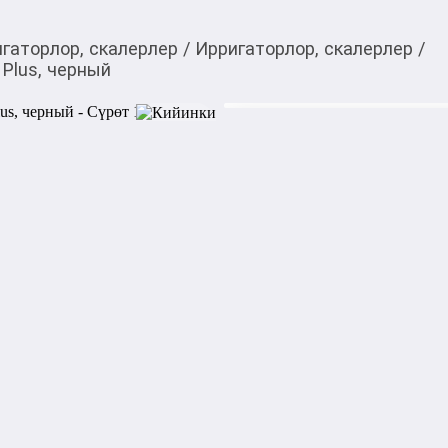
гаторлор, скалерлер
/
Ирригаторлор, скалерлер
/
Plus, черный
3 200,00
c
Товарды Мой О!
тиркемесинен сатып ала
Ирригатор для полост
аласыз
0-0-
12
Характеристика:

- Ирригатор для полости рт
- Улучшенная защита от во
- 4 насадки в комплекте 2 с
- Давление воды: 30-120 PSI