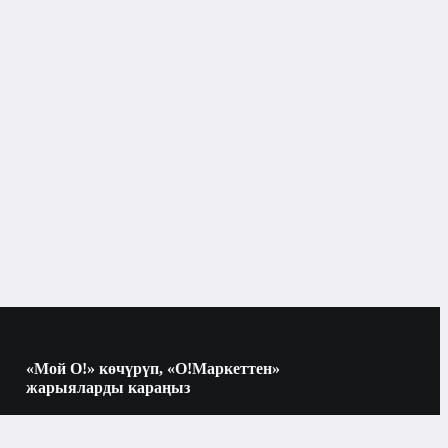
«Мой О!» көчүрүп, «О!Маркеттен»
жарыяларды караңыз
Көчүрүү үчүн камераны QR-кодго
багыттаңыз