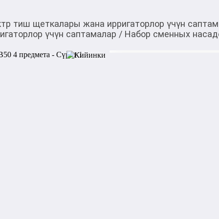
тр тиш щеткалары жана ирригаторлор үчүн сапта
игаторлор үчүн саптамалар
/
Набор сменных насадо
2 150,00
c
Товарды Мой О!
тиркемесинен сатып ала
Набор сменных насадо
аласыз
0-0-
6
Бөлүп төлөөгө/креди
Бул дүкөндө
Набор сменных насадок Brau
насадок для электрических