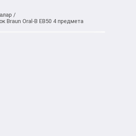
малар
/
к Braun Oral-B EB50 4 предмета
Тиркемеден ачуу
к Braun Oral-B EB50 4 предмета
тке товарлар
n Oral-B EB50 4 предмета - это комплект 
 зубных щеток, обеспечивающий 