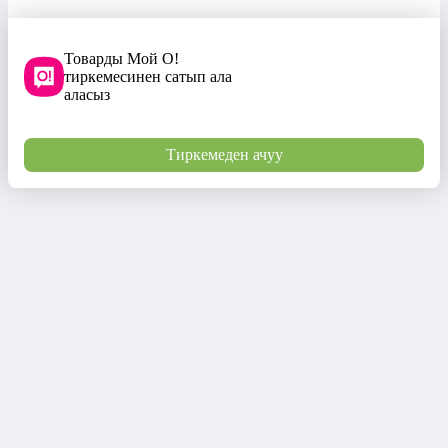
Товарды Мой О!
тиркемесинен сатып ала
аласыз
Тиркемеден ачуу