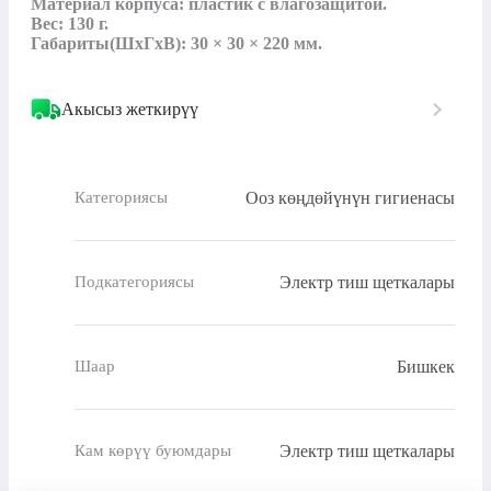
Материал корпуса: пластик с влагозащитой.

Вес: 130 г.

Габариты(ШхГхВ): 30 × 30 × 220 мм.
Акысыз жеткирүү
Ооз көңдөйүнүн гигиенасы
Категориясы
Электр тиш щеткалары
Подкатегориясы
Бишкек
Шаар
Электр тиш щеткалары
Кам көрүү буюмдары