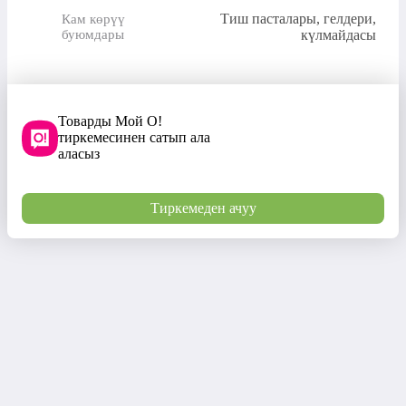
Тиш пасталары, гелдери,
Кам көрүү
буюмдары
күлмайдасы
Товарды Мой О!
тиркемесинен сатып ала
аласыз
Тиркемеден ачуу