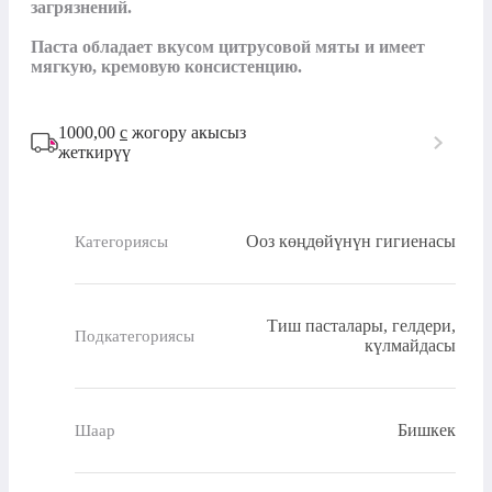
загрязнений. 

Паста обладает вкусом цитрусовой мяты и имеет 
мягкую, кремовую консистенцию.
1000,00
с
жогору акысыз
жеткирүү
Ооз көңдөйүнүн гигиенасы
Категориясы
Тиш пасталары, гелдери,
Подкатегориясы
күлмайдасы
Бишкек
Шаар