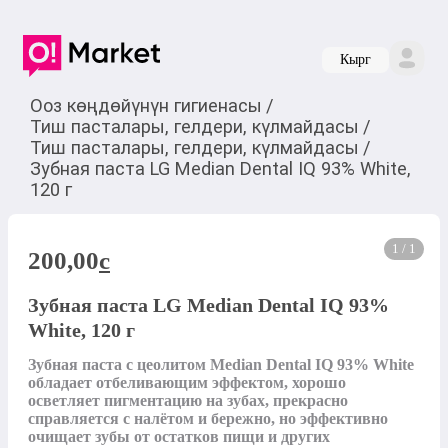
Кырг
Ооз көңдөйүнүн гигиенасы
/
Тиш пасталары, гелдери, күлмайдасы
/
Тиш пасталары, гелдери, күлмайдасы
/
Зубная паста LG Median Dental IQ 93% White,
120 г
1 / 1
200,00
c
Зубная паста LG Median Dental IQ 93%
White, 120 г
Зубная паста с цеолитом Median Dental IQ 93% White 
обладает отбеливающим эффектом, хорошо 
осветляет пигментацию на зубах, прекрасно 
справляется с налётом и бережно, но эффективно 
очищает зубы от остатков пищи и других 