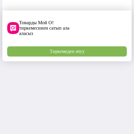
Товарды Мой О!
тиркемесинен сатып ала
аласыз
Тиркемеден ачуу