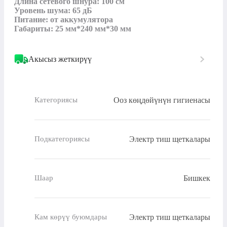
Длина сетевого шнура: 100 см

Уровень шума: 65 дБ

Питание: от аккумулятора

Габариты: 25 мм*240 мм*30 мм
Акысыз жеткирүү
Ооз көңдөйүнүн гигиенасы
Категориясы
Электр тиш щеткалары
Подкатегориясы
Бишкек
Шаар
Электр тиш щеткалары
Кам көрүү буюмдары