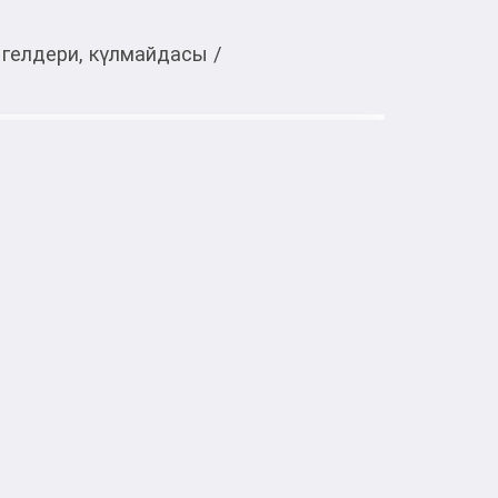
 гелдери, күлмайдасы
/
Тиркемеден ачуу
 Max, 125 г
азработана для комплексного ухода за 
тивно удаляет зубной налет, 
кариеса и укрепляет эмаль.

 помогает защищать десна от воспалений 
ую свежесть дыхания.