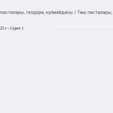
пасталары, гелдери, күлмайдасы
/
Тиш пасталары,
165,00
c
Товарды Мой О!
тиркемесинен сатып ала
Зубная паста 2080 Pro
аласыз
Зубная паста 2080 Pro Max р
зубами и деснами. Она эффек
предотвращает образование 
Антибактериальная формула
и обеспечивает долгосрочн
1000,00
с
жогору акысыз
жеткирүү