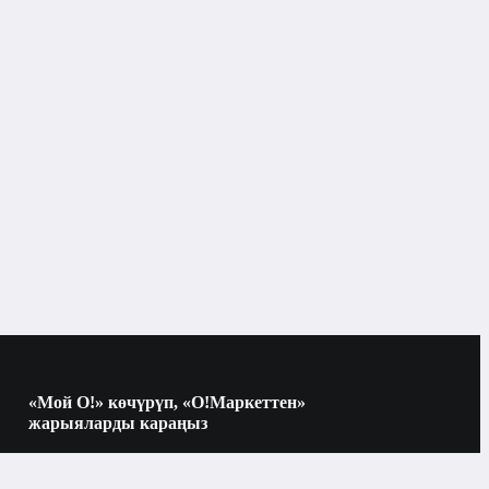
«Мой О!» көчүрүп, «О!Маркеттен»
жарыяларды караңыз
Көчүрүү үчүн камераны QR-кодго
багыттаңыз