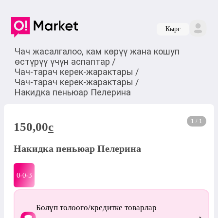
Кырг
Чач жасалгалоо, кам көрүү жана кошуп
өстүрүү үчүн аспаптар
/
Чач-тарач керек-жарактары
/
Чач-тарач керек-жарактары
/
Накидка пеньюар Пелерина
1 / 1
150,00
c
Накидка пеньюар Пелерина
0-0-
3
Бөлүп төлөөгө/кредитке товарлар