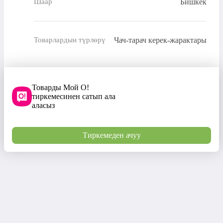
Бишкек
Шаар
Чач-тарач керек-жарактары
Товарлардын түрлөрү
Товарды Мой О!
тиркемесинен сатып ала
аласыз
Тиркемеден ачуу