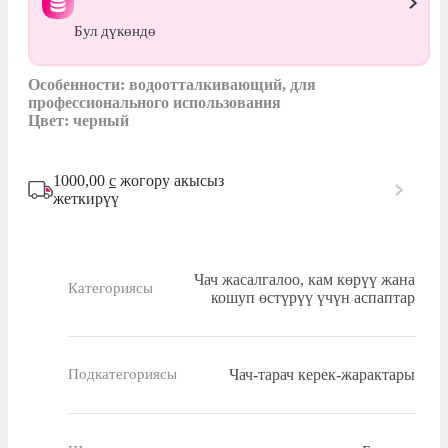
Бул дүкөндө
Особенности: водоотталкивающий, для 
профессионального использования

Цвет: черный
1000,00
с
жогору акысыз
жеткирүү
Чач жасалгалоо, кам көрүү жана
Категориясы
кошуп өстүрүү үчүн аспаптар
Чач-тарач керек-жарактары
Подкатегориясы