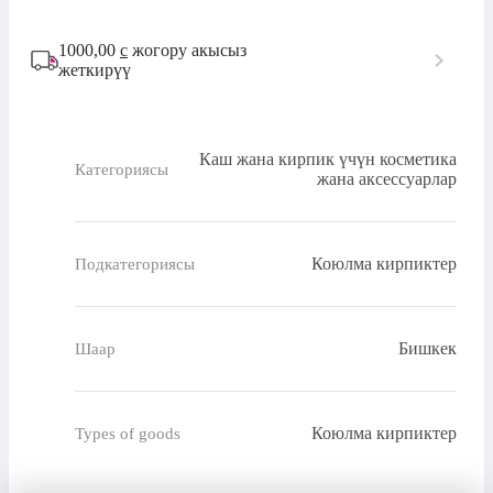
1000,00
с
жогору акысыз
жеткирүү
Каш жана кирпик үчүн косметика
Категориясы
жана аксессуарлар
Коюлма кирпиктер
Подкатегориясы
Бишкек
Шаар
Коюлма кирпиктер
Types of goods