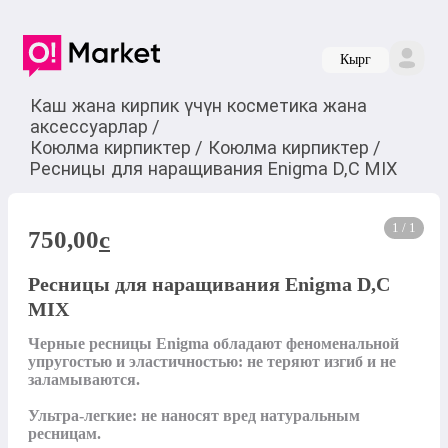
Кырг
Каш жана кирпик үчүн косметика жана
аксессуарлар
/
Коюлма кирпиктер
/
Коюлма кирпиктер
/
Ресницы для наращивания Enigma D,C MIX
1 / 1
750,00
c
Ресницы для наращивания Enigma D,C
MIX
Черные ресницы Enigma обладают феноменальной 
упругостью и эластичностью: не теряют изгиб и не 
заламываются.

Ультра-легкие: не наносят вред натуральным 
ресницам.