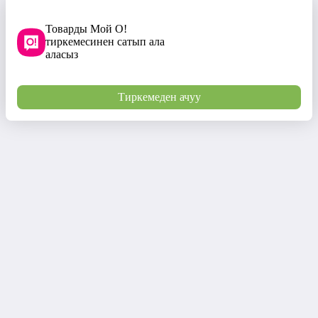
Товарды Мой О!
тиркемесинен сатып ала
аласыз
Тиркемеден ачуу