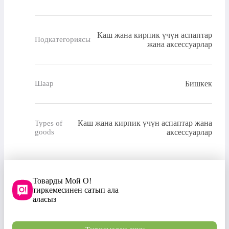
Каш жана кирпик үчүн аспаптар
Подкатегориясы
жана аксессуарлар
Бишкек
Шаар
Каш жана кирпик үчүн аспаптар жана
Types of
goods
аксессуарлар
Товарды Мой О!
тиркемесинен сатып ала
аласыз