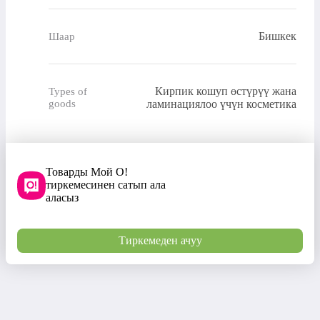
Бишкек
Шаар
Кирпик кошуп өстүрүү жана
Types of
goods
ламинациялоо үчүн косметика
Товарды Мой О!
тиркемесинен сатып ала
аласыз
Тиркемеден ачуу