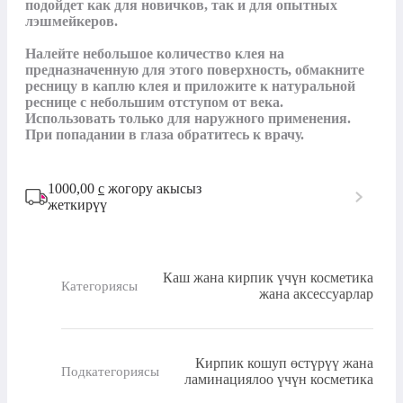
подойдет как для новичков, так и для опытных 
лэшмейкеров.

Налейте небольшое количество клея на 
предназначенную для этого поверхность, обмакните 
ресницу в каплю клея и приложите к натуральной 
реснице с небольшим отступом от века.

Использовать только для наружного применения. 
При попадании в глаза обратитесь к врачу.
1000,00
с
жогору акысыз
жеткирүү
Каш жана кирпик үчүн косметика
Категориясы
жана аксессуарлар
Кирпик кошуп өстүрүү жана
Подкатегориясы
ламинациялоо үчүн косметика