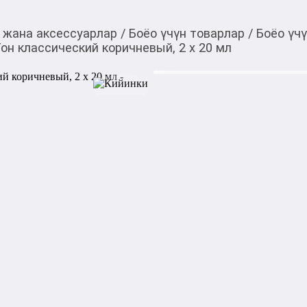
 жана аксессуарлар
/
Боёо үчүн товарлар
/
Боёо үч
Тон классический коричневый, 2 x 20 мл
500,00
c
Товарды Мой О!
тиркемесинен сатып ала
Краска для бровей Es
аласыз
коричневый, 2 x 20 м
0-0-
3
Бөлүп төлөөгө/креди
Бул дүкөндө