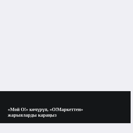
Бишкек
Боёо үчүн товарлар
«Мой О!» көчүрүп, «О!Маркеттен»
жарыяларды караңыз
Көчүрүү үчүн камераны QR-кодго
багыттаңыз