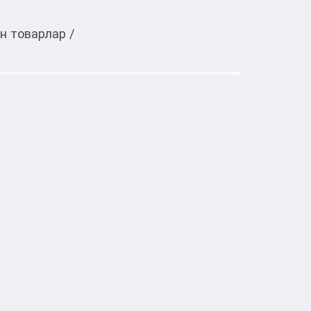
үн товарлар
/
Тиркемеден ачуу
tel Enigma Тон классический
л
тке товарлар