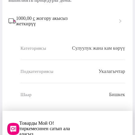
выполнять процедуры дома.
1000,00
с
жогору акысыз
жеткирүү
Сулуулук жана кам көрүү
Категориясы
Укалагычтар
Подкатегориясы
Бишкек
Шаар
Товарды Мой О!
тиркемесинен сатып ала
аласыз