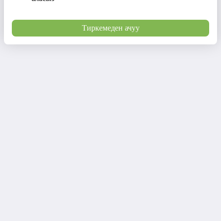
Тиркемеден ачуу