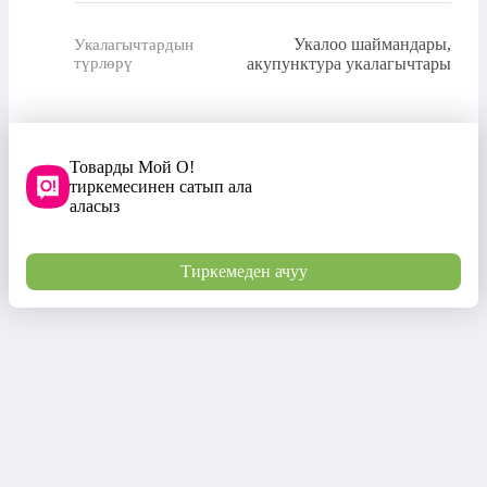
Укалоо шаймандары,
Укалагычтардын
түрлөрү
акупунктура укалагычтары
Товарды Мой О!
тиркемесинен сатып ала
аласыз
Тиркемеден ачуу