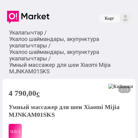
Кырг
Укалагычтар
/
Укалоо шаймандары, акупунктура
укалагычтары
/
Укалоо шаймандары, акупунктура
укалагычтары
/
Умный массажер для шеи Xiaomi Mijia
MJNKAM01SKS
1 / 3
4 790,00
c
Умный массажер для шеи Xiaomi Mijia
MJNKAM01SKS
0-0-
3