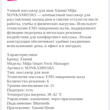
Умный массажер для шеи Xiaomi Mijia 
MJNKAM01SKS — компактный массажер для 
расслабления мышц шеи и снятия усталости после 
работы, учебы и физических нагрузок. Использует 
технологию EMS-микроимпульсов, поддерживает 
функцию подогрева и несколько режимов 
воздействия для комфортного массажа. Легкая 
конструкция обеспечивает удобное ежедневное 
использование дома, в офисе и в поездках.

Характеристики:

Бренд: Xiaomi

Модель: Mijia Smart Neck Massager

Артикул: MJNKAM01SKS

Тип: массажер для шеи

Технология массажа: EMS-микроимпульсы

Количество режимов: 6

Уровни интенсивности: 15

Подогрев: есть

Температура нагрева: 38–42 °C

Управление: кнопочное, через приложение

Подключение: Bluetooth

Приложение: Xiaomi Home
