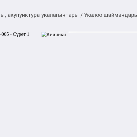
ы, акупунктура укалагычтары
/
Укалоо шаймандары
2 500,00
c
Товарды Мой О!
тиркемесинен сатып ала
Массажер Fascial Gun
аласыз
0-0-
6
Бөлүп төлөөгө/креди
Бул дүкөндө
Массажер Fascial Gun Pro H
глубокого расслабления мы