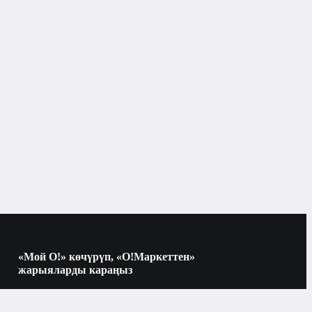
Бишкек
Укалоо шаймандары, акупунктура
укалагычтары
«Мой О!» көчүрүп, «О!Маркеттен»
жарыяларды караңыз
Көчүрүү үчүн камераны QR-кодго
багыттаңыз