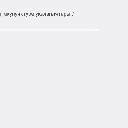
, акупунктура укалагычтары
/
Тиркемеден ачуу
 Pro HB-005
тке товарлар
B-005 – профессиональный массажер для 
шц и улучшения циркуляции крови. 