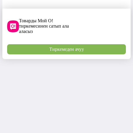
Товарды Мой О!
тиркемесинен сатып ала
аласыз
Тиркемеден ачуу