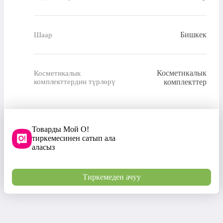
Бишкек
Шаар
Косметикалык
Косметикалык
комплекттердин түрлөрү
комплекттер
Товарды Мой О!
тиркемесинен сатып ала
аласыз
Тиркемеден ачуу