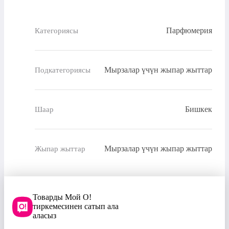
Парфюмерия
Категориясы
Мырзалар үчүн жыпар жыттар
Подкатегориясы
Бишкек
Шаар
Мырзалар үчүн жыпар жыттар
Жыпар жыттар
Товарды Мой О!
тиркемесинен сатып ала
аласыз