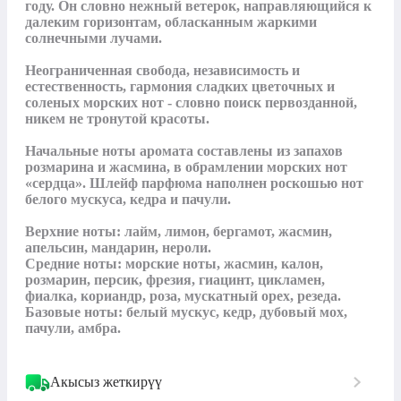
году. Он словно нежный ветерок, направляющийся к 
далеким горизонтам, обласканным жаркими 
солнечными лучами. 

Неограниченная свобода, независимость и 
естественность, гармония сладких цветочных и 
соленых морских нот - словно поиск первозданной, 
никем не тронутой красоты.

Начальные ноты аромата составлены из запахов 
розмарина и жасмина, в обрамлении морских нот 
«сердца». Шлейф парфюма наполнен роскошью нот 
белого мускуса, кедра и пачули.

Верхние ноты: лайм, лимон, бергамот, жасмин, 
апельсин, мандарин, нероли.

Средние ноты: морские ноты, жасмин, калон, 
розмарин, персик, фрезия, гиацинт, цикламен, 
фиалка, кориандр, роза, мускатный орех, резеда.

Базовые ноты: белый мускус, кедр, дубовый мох, 
пачули, амбра.
Акысыз жеткирүү