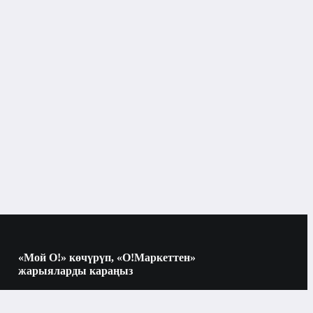
«Мой О!» көчүрүп, «О!Маркеттен»
жарыяларды караңыз
Көчүрүү үчүн камераны QR-кодго
багыттаңыз