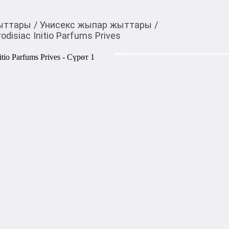
ыттары
/
Унисекс жыпар жыттары
/
isiac Initio Parfums Prives
3 250,00
c
Товарды Мой О!
тиркемесинен сатып ала
Парфюмерная вода Abso
аласыз
Prives
Absolute Aphrodisiac - ниш
выпущенный французской па
2015 году, принадлежащий к
Ноты: кожа, ваниль, кастор
В стоимость парфюмерной в
Акысыз жеткирүү